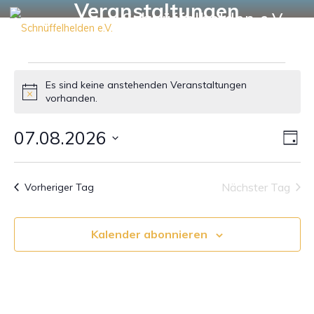
Veranstaltungen
Zum
Schnüffelhelden e.V.
Inhalt
TIERSICHERUNG & PETTRAILER
springen
Veranstaltungen
Es sind keine anstehenden Veranstaltungen
Hinweis
vorhanden.
für
07.08.2026
Ve
Ans
Tag
Datum
7
An
wählen.
Nav
Nächster Tag
Vorheriger Tag
August
Na
Kalender abonnieren
2026